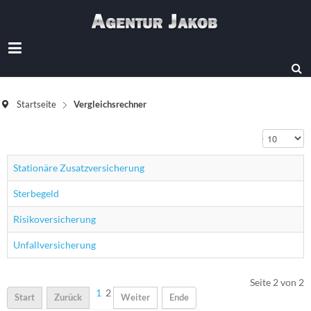
Startseite
Vergleichsrechner
Anzeige #
Stationäre Zusatzversicherung
Sterbegeld
Risikoversicherung
Unfallversicherung
Seite 2 von 2
1
2
Start
Zurück
Weiter
Ende